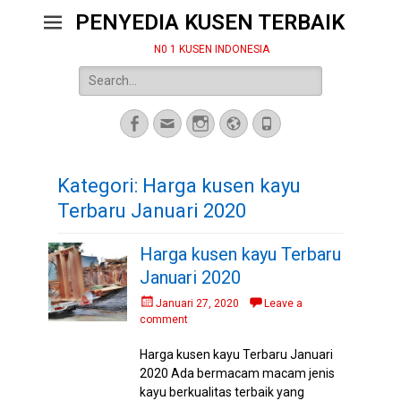
PENYEDIA KUSEN TERBAIK
N0 1 KUSEN INDONESIA
Search
for:
Facebook
Email
Instagram
Website
Phone
Kategori:
Harga kusen kayu
Terbaru Januari 2020
Harga kusen kayu Terbaru
Januari 2020
Posted
Januari 27, 2020
Leave a
on
comment
Harga kusen kayu Terbaru Januari
2020 Ada bermacam macam jenis
kayu berkualitas terbaik yang