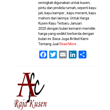
seringkali digunakan untuk kusen,
pintu dan jendela rumah, seperti kayu
jati, kayu kamper , kayu meranti, kayu
mahoni dan lainnya. Untuk Harga
Kusen Kayu Terbaru Januari
2020 dengan bulan kemarin memiliki
harga yang sedikit berberda dengan
bulan ini. Baca Juga Artikel Kami
Tentang:Jual
Read More …
F
T
E
Li
S
a
wi
m
n
h
ce
tt
ail
ke
ar
b
er
dI
e
o
n
o
k