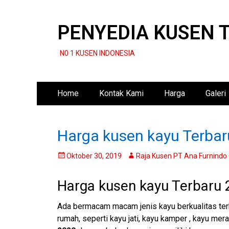
PENYEDIA KUSEN 
N0 1 KUSEN INDONESIA
Primary
Skip
Home
Kontak Kami
Harga
Galeri
to
Menu
content
Harga kusen kayu Terba
Posted
Author
Oktober 30, 2019
Raja Kusen PT Ana Furnindo
on
Harga kusen kayu Terbaru
Ada bermacam macam jenis kayu berkualitas terb
rumah, seperti kayu jati, kayu kamper , kayu mera