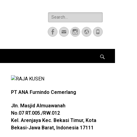
Search
for:
Facebook
Email
Instagram
Website
Phone
Search
PT ANA Furnindo Cemerlang
Jln. Masjid Almuawanah
No.07
RT.005./RW.012
Kel. Arenjaya Kec. Bekasi Timur, Kota
Bekasi-Jawa Barat, Indonesia 17111