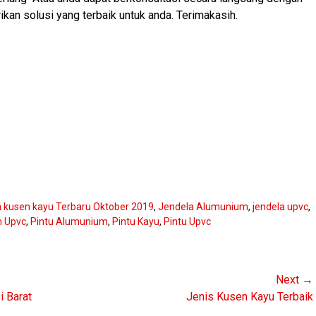
an solusi yang terbaik untuk anda. Terimakasih.
 kusen kayu Terbaru Oktober 2019
,
Jendela Alumunium
,
jendela upvc
,
n Upvc
,
Pintu Alumunium
,
Pintu Kayu
,
Pintu Upvc
Next →
Next
i Barat
Jenis Kusen Kayu Terbaik
post: