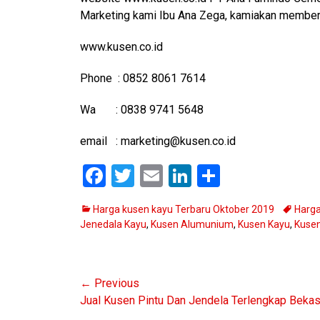
Marketing kami Ibu Ana Zega, kamiakan memberik
www.kusen.co.id
Phone : 0852 8061 7614
Wa : 0838 9741 5648
email : marketing@kusen.co.id
F
T
E
Li
S
a
wi
m
n
h
Categories
Tags
Harga kusen kayu Terbaru Oktober 2019
Harga
ce
tt
ail
ke
ar
Jenedala Kayu
,
Kusen Alumunium
,
Kusen Kayu
,
Kuse
b
er
dI
e
o
n
Navigasi
← Previous
o
Previous
Jual Kusen Pintu Dan Jendela Terlengkap Bekas
k
pos
post: