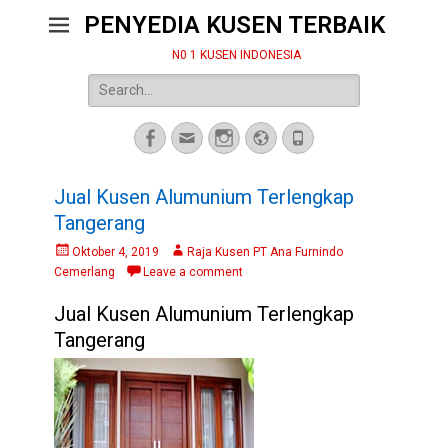
PENYEDIA KUSEN TERBAIK
N0 1 KUSEN INDONESIA
Search
for:
Facebook
Email
Instagram
Website
Phone
Jual Kusen Alumunium Terlengkap
Tangerang
Posted
Author
Oktober 4, 2019
Raja Kusen PT Ana Furnindo
on
Cemerlang
Leave a comment
Jual Kusen Alumunium Terlengkap
Tangerang