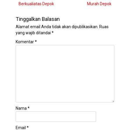
post:
post:
Berkualiatas Depok
o
Murah Depok
k
Tinggalkan Balasan
Alamat email Anda tidak akan dipublikasikan.
Ruas
yang wajib ditandai
*
Komentar
*
Nama
*
Email
*