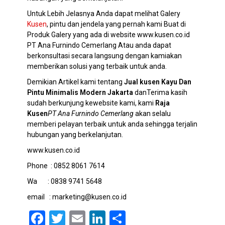
Untuk Lebih Jelasnya Anda dapat melihat Galery
Kusen
, pintu dan jendela yang pernah kami Buat di
Produk Galery yang ada di website www.kusen.co.id
PT Ana Furnindo Cemerlang Atau anda dapat
berkonsultasi secara langsung dengan kamiakan
memberikan solusi yang terbaik untuk anda.
Demikian Artikel kami tentang
Jual kusen Kayu Dan
Pintu Minimalis Modern Jakarta
danTerima kasih
sudah berkunjung kewebsite kami, kami
Raja
Kusen
PT Ana Furnindo Cemerlang
akan selalu
memberi pelayan terbaik untuk anda sehingga terjalin
hubungan yang berkelanjutan.
www.kusen.co.id
Phone : 0852 8061 7614
Wa : 0838 9741 5648
email : marketing@kusen.co.id
F
T
E
Li
S