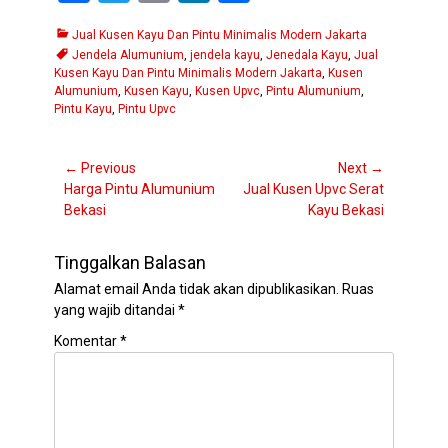
a
wi
m
n
h
Categories
Tags
Jual Kusen Kayu Dan Pintu Minimalis Modern Jakarta
ce
tt
ail
ke
ar
Jendela Alumunium
,
jendela kayu
,
Jenedala Kayu
,
Jual
b
er
dI
e
Kusen Kayu Dan Pintu Minimalis Modern Jakarta
,
Kusen
Alumunium
,
Kusen Kayu
,
Kusen Upvc
,
Pintu Alumunium
,
o
n
Pintu Kayu
,
Pintu Upvc
o
Navigasi
← Previous
k
Next →
Previous
Next
Harga Pintu Alumunium
Jual Kusen Upvc Serat
pos
post:
post:
Bekasi
Kayu Bekasi
Tinggalkan Balasan
Alamat email Anda tidak akan dipublikasikan.
Ruas
yang wajib ditandai
*
Komentar
*