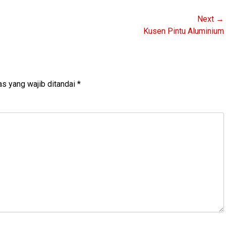
Next →
Next
Kusen Pintu Aluminium
post:
s yang wajib ditandai
*