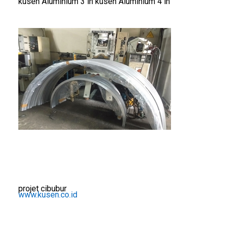
kusen Aluminium 3 in kusen Aluminium 4 in
projet cibubur
www.kusen.co.id