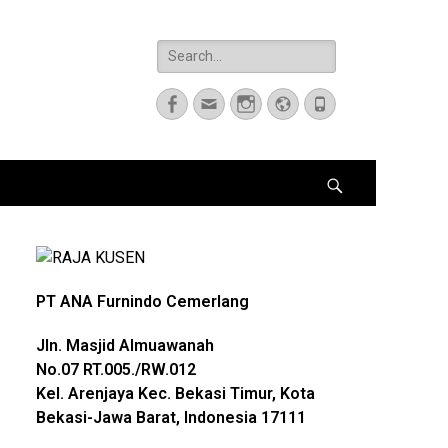
Search
for:
Facebook
Email
Instagram
Website
Phone
Search
PT ANA Furnindo Cemerlang
Jln. Masjid Almuawanah
No.07
RT.005./RW.012
Kel. Arenjaya Kec. Bekasi Timur, Kota
Bekasi-Jawa Barat, Indonesia 17111