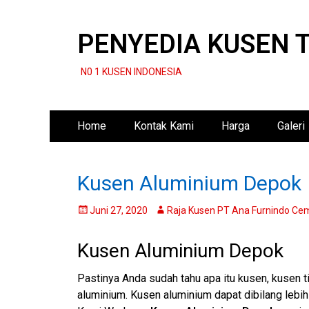
PENYEDIA KUSEN 
N0 1 KUSEN INDONESIA
Primary
Skip
Home
Kontak Kami
Harga
Galeri
to
Menu
content
Kusen Aluminium Depok
Posted
Author
Juni 27, 2020
Raja Kusen PT Ana Furnindo Ce
on
Kusen Aluminium Depok
Pastinya Anda sudah tahu apa itu kusen, kusen ti
aluminium. Kusen aluminium dapat dibilang lebih