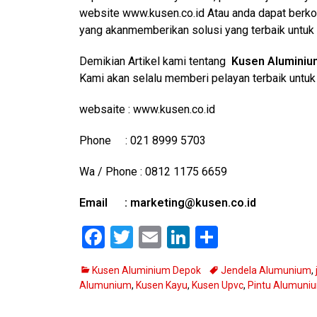
website www.kusen.co.id Atau anda dapat berko
yang akanmemberikan solusi yang terbaik untuk 
Demikian Artikel kami tentang
Kusen Alumini
Kami akan selalu memberi pelayan terbaik untuk 
websaite : www.kusen.co.id
Phone : 021 8999 5703
Wa / Phone : 0812 1175 6659
Email : marketing@kusen.co.id
F
T
E
Li
S
a
wi
m
n
h
Categories
Tags
Kusen Aluminium Depok
Jendela Alumunium
,
ce
tt
ail
ke
ar
Alumunium
,
Kusen Kayu
,
Kusen Upvc
,
Pintu Alumuni
b
er
dI
e