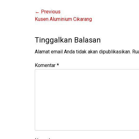
o
n
Navigasi
← Previous
o
Previous
Kusen Aluminium Cikarang
k
pos
post:
Tinggalkan Balasan
Alamat email Anda tidak akan dipublikasikan.
Rua
Komentar
*