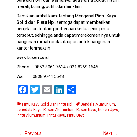
merah, kuning, putih, dan lain- lain.
Demikian artikel kami tentang Mengenal
Pintu Kayu
Solid dan Pintu Hpl
, semoga dapat memberikan
penjelasan tentang perbedaan kedua jenis pintu
tersebut, sehingga anda dapat merekomen nya untuk
bangunan rumah anda ataupun untuk bangunan
kantor.terimaksih
www.kusen.co.id
Phone : 0852 8061 7614 / 021 8269 1645
Wa : 0838 9741 5648
F
T
E
Li
S
a
wi
m
n
h
Categories
Tags
Pintu Kayu Solid Dan Pintu Hpl
Jendela Alumunium
,
ce
tt
ail
ke
ar
Jenedala Kayu
,
Kusen Alumunium
,
Kusen Kayu
,
Kusen Upvc
,
Pintu Alumunium
b
er
,
Pintu Kayu
dI
,
Pintu Upvc
e
o
n
Navigasi
← Previous
Next →