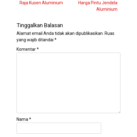
o
Previous
Next
Raja Kusen Aluminium
Harga Pintu Jendela
pos
k
post:
post:
Aluminium
Tinggalkan Balasan
Alamat email Anda tidak akan dipublikasikan.
Ruas
yang wajib ditandai
*
Komentar
*
Nama
*