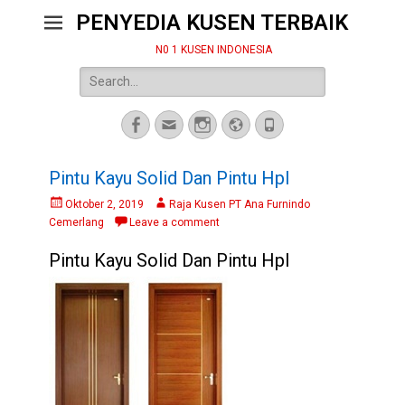
PENYEDIA KUSEN TERBAIK
N0 1 KUSEN INDONESIA
Search
for:
Facebook
Email
Instagram
Website
Phone
Pintu Kayu Solid Dan Pintu Hpl
Posted
Author
Oktober 2, 2019
Raja Kusen PT Ana Furnindo
on
Cemerlang
Leave a comment
Pintu Kayu Solid Dan Pintu Hpl