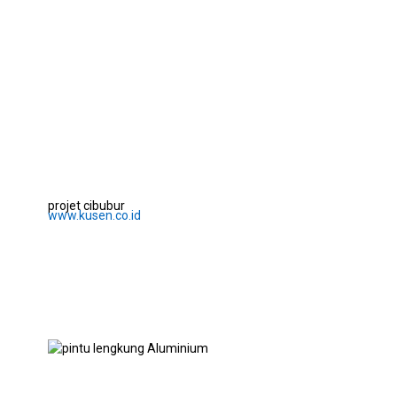
projet cibubur
www.kusen.co.id