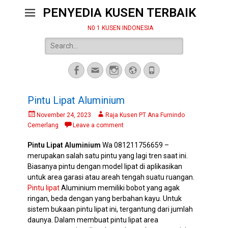
PENYEDIA KUSEN TERBAIK
N0 1 KUSEN INDONESIA
Search
for:
Facebook
Email
Instagram
Website
Phone
Pintu Lipat Aluminium
Posted
Author
November 24, 2023
Raja Kusen PT Ana Furnindo
on
Cemerlang
Leave a comment
Pintu Lipat Aluminium
Wa 081211756659 –
merupakan salah satu pintu yang lagi tren saat ini.
Biasanya pintu dengan model lipat di aplikasikan
untuk area garasi atau areah tengah suatu ruangan.
Pintu lipat
Aluminium memiliki bobot yang agak
ringan, beda dengan yang berbahan kayu. Untuk
sistem bukaan pintu lipat ini, tergantung dari jumlah
daunya. Dalam membuat pintu lipat area