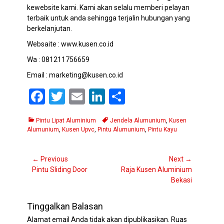
kewebsite kami. Kami akan selalu memberi pelayan
terbaik untuk anda sehingga terjalin hubungan yang
berkelanjutan.
Websaite : www.kusen.co.id
Wa : 081211756659
Email : marketing@kusen.co.id
F
T
E
Li
S
a
wi
m
n
h
Categories
Tags
Pintu Lipat Aluminium
Jendela Alumunium
,
Kusen
ce
tt
ail
ke
ar
Alumunium
,
Kusen Upvc
,
Pintu Alumunium
,
Pintu Kayu
b
er
dI
e
o
n
Navigasi
← Previous
Next →
Previous
Next
Pintu Sliding Door
Raja Kusen Aluminium
pos
o
post:
post:
Bekasi
k
Tinggalkan Balasan
Alamat email Anda tidak akan dipublikasikan.
Ruas